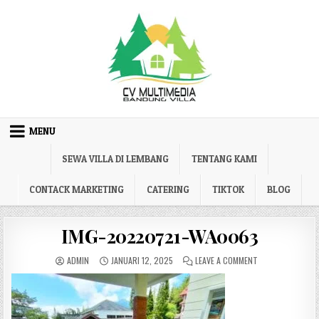
Skip to content
MENU
SEWA VILLA DI LEMBANG
TENTANG KAMI
CONTACK MARKETING
CATERING
TIKTOK
BLOG
IMG-20220721-WA0063
AUTHOR:
PUBLISHED DATE:
ON IMG-2022072
ADMIN
JANUARI 12, 2025
LEAVE A COMMENT