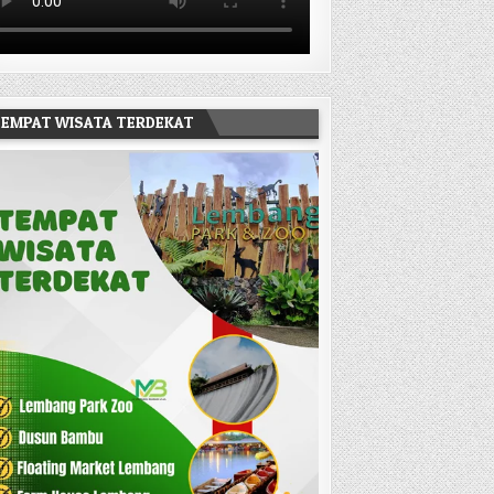
EMPAT WISATA TERDEKAT