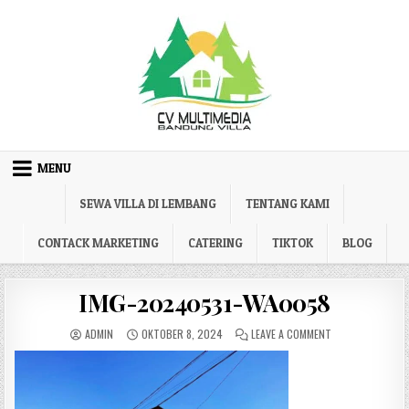
Skip to content
MENU
SEWA VILLA DI LEMBANG
TENTANG KAMI
CONTACK MARKETING
CATERING
TIKTOK
BLOG
IMG-20240531-WA0058
AUTHOR:
PUBLISHED DATE:
ON IMG-2024053
ADMIN
OKTOBER 8, 2024
LEAVE A COMMENT