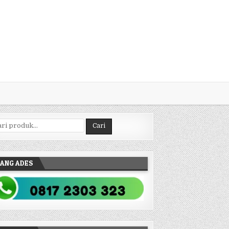
ncarian untuk:
Cari
ANG ADES