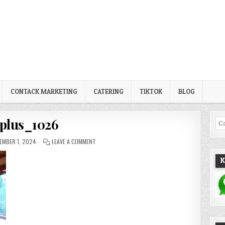
CONTACK MARKETING
CATERING
TIKTOK
BLOG
plus_1026
Pe
LISHED DATE:
ON OPLUS_1026
EMBER 1, 2024
LEAVE A COMMENT
K