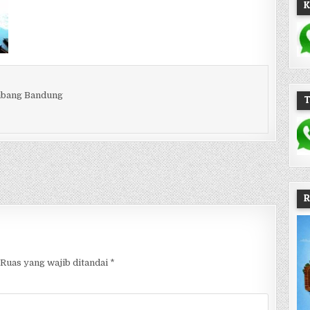
K
embang Bandung
R
Ruas yang wajib ditandai
*