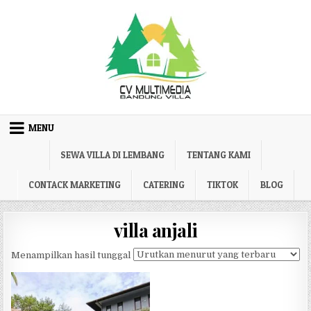
Skip to content
MENU
SEWA VILLA DI LEMBANG
TENTANG KAMI
CONTACK MARKETING
CATERING
TIKTOK
BLOG
villa anjali
Menampilkan hasil tunggal