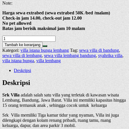
Note:
Harga sewa extrabed (sewa extrabed 50K /bed /malam)
Check-in jam 14.00, check-out jam 12.00
No pet allowed
Batas jam berisik maksimal jam 10 malam
Kuantitas
Villa
Tambah ke keranjang
Srk
Kategori:
villa istana bunga lembang
Tag:
sewa villa di bandung
,
sewa villa di lembang
,
sewa villa lembang bandung
,
syahrika villa
,
villa istana bunga
,
villa lembang
Deskripsi
Deskripsi
Srk Villa
adalah salah satu villa yang terletak di kawasan wisata
Lembang, Bandung, Jawa Barat. Villa ini memiliki kapasitas hingga
15 orang termasuk anak , sehingga cocok untuk keluarga
Srk Villa memiliki Tiga kamar tidur yang nyaman, Villa ini juga
dilengkapi dengan kolam renang pribadi, ruang tamu, ruang
keluarga, dapur, dan area parkir 3 mobil.