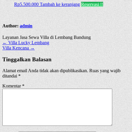
Rp
5.500.000
Tambah ke keranjang
Reservasi !!
Author:
admin
Layanan Jasa Sewa Villa di Lembang Bandung
Navigasi
← Villa Lucky Lembang
Villa Kencana →
pos
Tinggalkan Balasan
Alamat email Anda tidak akan dipublikasikan.
Ruas yang wajib
ditandai
*
Komentar
*