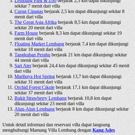
Lembang Park & Zoo
berjarak 2,3 km dapat dikunjungi
sekitar 7 menit dari villa
Curug Cipanas
berjarak 2,5 km dapat dikunjungi sekitar 8
menit dari villa
The Great Asia Afrika
berjarak 8,5 km dapat dikunjungi
sekitar 20 menit dari villa
Farm House
berjarak 8,3 km dapat dikunjungi sekitar 19
menit dari villa
Floating Market Lembang
berjarak 7,4 km dapat dikunjungi
sekitar 18 menit dari villa
Tangkuban Perahu
berjarak 21 km dapat dikunjungi sekitar
44 menit dari villa
Sari Ater
berjarak 24,4 km dapat dikunjungi sekitar 45 menit
dari villa
Maribaya Hot Spring
berjarak 13,7 km dapat dikunjungi
sekitar 31 menit dari villa
Orchid Forest Cikole
berjarak 17,1 km dapat dikunjungi
sekitar 37 menit dari villa
Bukit Strawberry Lembang
berjarak 10,8 km dapat
dikunjungi sekitar 23 menit dari villa
Alun-Alun Lembang
berjarak 8 km dapat dikunjungi sekitar
20 menit dari villa
Untuk detail informasi dan reservasi villa dapat langsung
menghubungi Mamang Villa Lembang dengan
Kang Ades