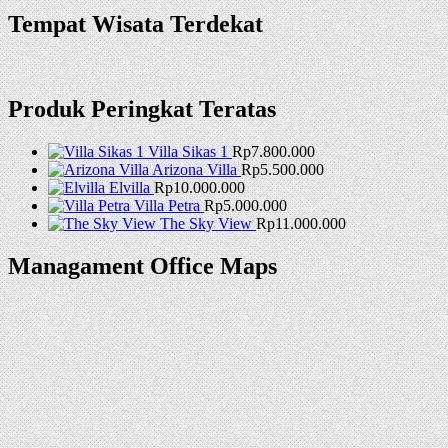
Tempat Wisata Terdekat
Produk Peringkat Teratas
Villa Sikas 1
Rp
7.800.000
Arizona Villa
Rp
5.500.000
Elvilla
Rp
10.000.000
Villa Petra
Rp
5.000.000
The Sky View
Rp
11.000.000
Managament Office Maps