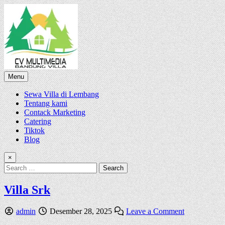
Skip
to
content
Menu
Sewa Villa di Lembang
Tentang kami
Contack Marketing
Catering
Tiktok
Blog
×
Search
for:
Villa Srk
Author:
Published
on
admin
Desember 28, 2025
Leave a Comment
Date:
Villa