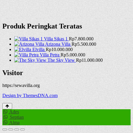
Produk Peringkat Teratas
Villa Sikas 1
Rp
7.800.000
Arizona Villa
Rp
5.500.000
Elvilla
Rp
10.000.000
Villa Petra
Rp
5.000.000
The Sky View
Rp
11.000.000
Visitor
https://sewavilla.org
Design by ThemesDNA.com
Ades
Septian
Alma