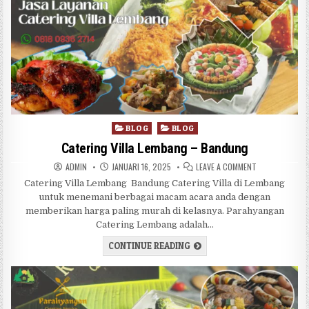
Posted in
BLOG
BLOG
Catering Villa Lembang – Bandung
AUTHOR:
PUBLISHED DATE:
ON CATERING V
ADMIN
JANUARI 16, 2025
LEAVE A COMMENT
Catering Villa Lembang Bandung Catering Villa di Lembang
untuk menemani berbagai macam acara anda dengan
memberikan harga paling murah di kelasnya. Parahyangan
Catering Lembang adalah…
CATERING VILLA LEMBANG 
CONTINUE READING