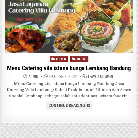
Posted in
BLOG
BLOG
Menu Catering vila istana bunga Lembang Bandung
AUTHOR:
PUBLISHED DATE:
ON MENU CATE
ADMIN
OKTOBER 2, 2024
LEAVE A COMMENT
Menu Catering vila istana bunga Lembang Bandung Jasa
Katering Villa Lembang: Solusi Praktis untuk Liburan dan Acara
Spesial Lembang, sebagai salah satu destinasi wisata favorit…
MENU CATERING VILA ISTA
CONTINUE READING