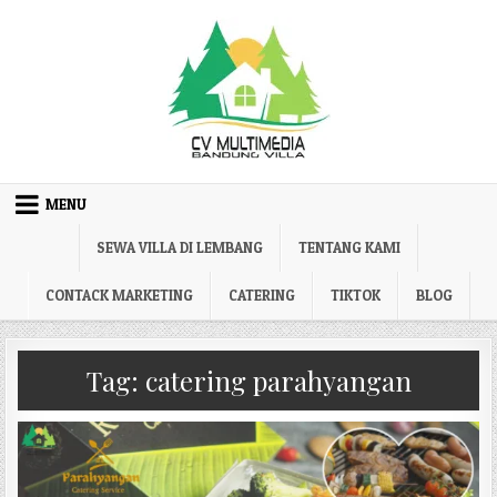
Skip to content
MENU
SEWA VILLA DI LEMBANG
TENTANG KAMI
CONTACK MARKETING
CATERING
TIKTOK
BLOG
Tag:
catering parahyangan