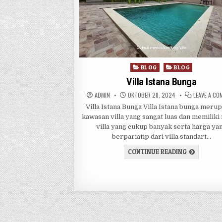
Posted in
BLOG
BLOG
Villa Istana Bunga
AUTHOR:
PUBLISHED DATE:
ADMIN
OKTOBER 28, 2024
LEAVE A C
Villa Istana Bunga Villa Istana bunga meru
kawasan villa yang sangat luas dan memiliki
villa yang cukup banyak serta harga ya
berpariatip dari villa standart…
VILLA ISTA
CONTINUE READING