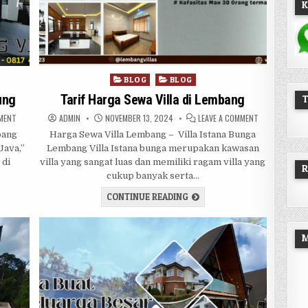
K
Posted in
BLOG
BLOG
ung
Tarif Harga Sewa Villa di Lembang
ON JASA SEWA VILLA DI LEMBANG BANDUNG
AUTHOR:
PUBLISHED DATE:
ON TARIF HARG
MMENT
ADMIN
NOVEMBER 13, 2024
LEAVE A COMMENT
bang
Harga Sewa Villa Lembang – Villa Istana Bunga
Java,”
Lembang Villa Istana bunga merupakan kawasan
 di
villa yang sangat luas dan memiliki ragam villa yang
R
cukup banyak serta…
 VILLA DI LEMBANG BANDUNG
TARIF HARGA SEWA VILLA D
CONTINUE READING