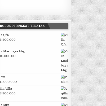
RODUK PERINGKAT TERATAS
lla Qfa
6.500.000
lla Maribaya Lbg
10.000.000
lem
11.000.000
lla Villa
3.800.000
lla Mtn