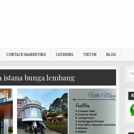
CONTACK MARKETING
CATERING
TIKTOK
BLOG
Pe
la istana bunga lembang
K