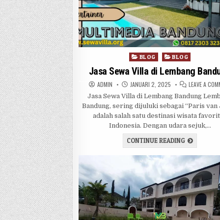
Posted in
BLOG
BLOG
Jasa Sewa Villa di Lembang Band
AUTHOR:
PUBLISHED DATE:
ADMIN
JANUARI 2, 2025
LEAVE A CO
Jasa Sewa Villa di Lembang Bandung Lem
Bandung, sering dijuluki sebagai “Paris van 
adalah salah satu destinasi wisata favorit
Indonesia. Dengan udara sejuk,…
JASA SEWA
CONTINUE READING