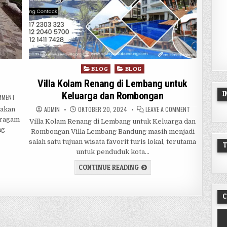
Posted in
BLOG
BLOG
Villa Kolam Renang di Lembang untuk
Keluarga dan Rombongan
ON VILLA ISTANA BUNGA
OMMENT
AUTHOR:
PUBLISHED DATE:
ON VILLA KOL
ADMIN
OKTOBER 20, 2024
LEAVE A COMMENT
pakan
 ragam
Villa Kolam Renang di Lembang untuk Keluarga dan
ng
Rombongan Villa Lembang Bandung masih menjadi
salah satu tujuan wisata favorit turis lokal, terutama
untuk penduduk kota…
NA BUNGA
VILLA KOLAM RENANG DI L
CONTINUE READING
C