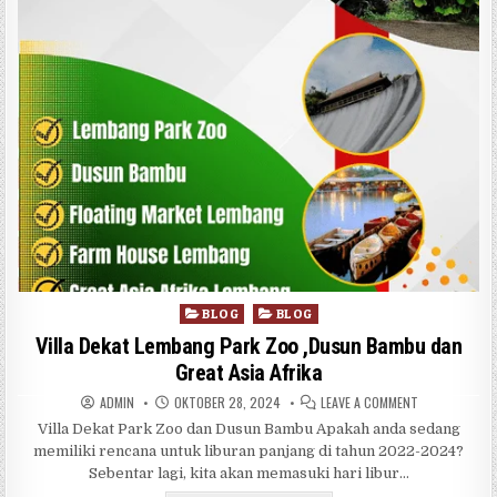
Posted in
BLOG
BLOG
Villa Dekat Lembang Park Zoo ,Dusun Bambu dan
Great Asia Afrika
AUTHOR:
PUBLISHED DATE:
ON VILLA DEK
ADMIN
OKTOBER 28, 2024
LEAVE A COMMENT
Villa Dekat Park Zoo dan Dusun Bambu Apakah anda sedang
memiliki rencana untuk liburan panjang di tahun 2022-2024?
Sebentar lagi, kita akan memasuki hari libur…