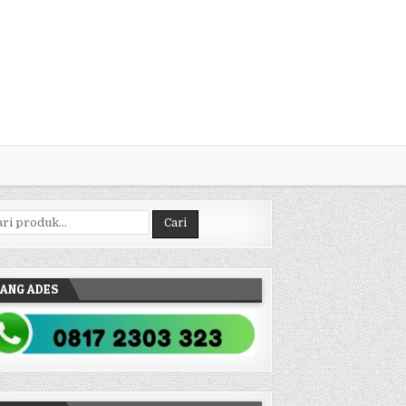
ncarian untuk:
Cari
ANG ADES