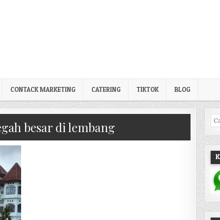
CONTACK MARKETING
CATERING
TIKTOK
BLOG
Pe
egah besar di lembang
K