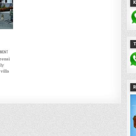
K
ON VILLA STAR BESAR DI LEMBANG
MMENT
rensi
ly
villa
 BESAR DI LEMBANG
R