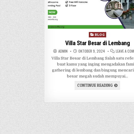
Posted in
BLOG
Villa Star Besar di Lembang
AUTHOR:
PUBLISHED DATE:
ADMIN
OKTOBER 9, 2024
LEAVE A CO
Villa Star Besar di Lembang Salah satu refe
buat kamu yang inging mengadakan fami
gathering di lembang dan bingung mencari 
besar megah sudah mempuyai…
VILLA STAR
CONTINUE READING