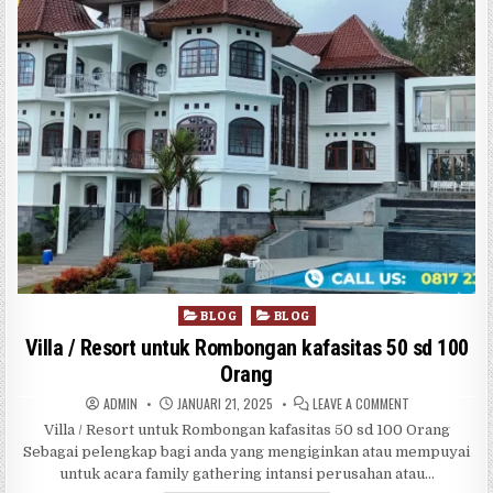
Posted in
BLOG
BLOG
Villa / Resort untuk Rombongan kafasitas 50 sd 100
Orang
AUTHOR:
PUBLISHED DATE:
ON VILLA / RE
ADMIN
JANUARI 21, 2025
LEAVE A COMMENT
Villa / Resort untuk Rombongan kafasitas 50 sd 100 Orang
Sebagai pelengkap bagi anda yang mengiginkan atau mempuyai
untuk acara family gathering intansi perusahan atau…