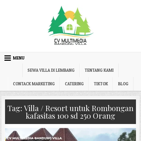
Skip to content
MENU
SEWA VILLA DI LEMBANG
TENTANG KAMI
CONTACK MARKETING
CATERING
TIKTOK
BLOG
Tag:
Villa / Resort untuk Rombongan
kafasitas 100 sd 250 Orang