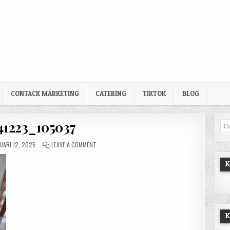
CONTACK MARKETING
CATERING
TIKTOK
BLOG
41223_105037
Pe
LISHED DATE:
ON 20241223_105037
UARI 12, 2025
LEAVE A COMMENT
K
K