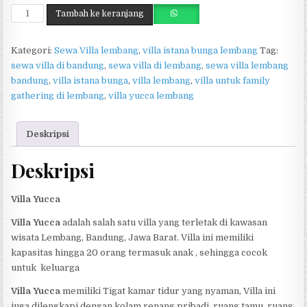
Kuantitas Villa Yucca
Tambah ke keranjang
Kategori:
Sewa Villa lembang
,
villa istana bunga lembang
Tag:
sewa villa di bandung
,
sewa villa di lembang
,
sewa villa lembang
bandung
,
villa istana bunga
,
villa lembang
,
villa untuk family
gathering di lembang
,
villa yucca lembang
Deskripsi
Deskripsi
Villa Yucca
Villa Yucca
adalah salah satu villa yang terletak di kawasan
wisata Lembang, Bandung, Jawa Barat. Villa ini memiliki
kapasitas hingga 20 orang termasuk anak , sehingga cocok
untuk keluarga
Villa Yucca
memiliki Tigat kamar tidur yang nyaman, Villa ini
juga dilengkapi dengan kolam renang pribadi, ruang tamu, ruang