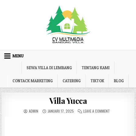
Skip to content
MENU
SEWA VILLA DI LEMBANG
TENTANG KAMI
CONTACK MARKETING
CATERING
TIKTOK
BLOG
Villa Yucca
AUTHOR:
PUBLISHED DATE:
ON VILLA YUCCA
ADMIN
JANUARI 17, 2025
LEAVE A COMMENT