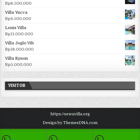
Rp
6.500.000
Villa Yucca
Rp
4.500.000
Lenis Villa
Rp
11.000.000
Villa Joglo Vib
Rp
16.000.000
Villa Kynon
Rp
5.000.000
VISITOR
https://sewavilla.org
Design by ThemesDNA.com