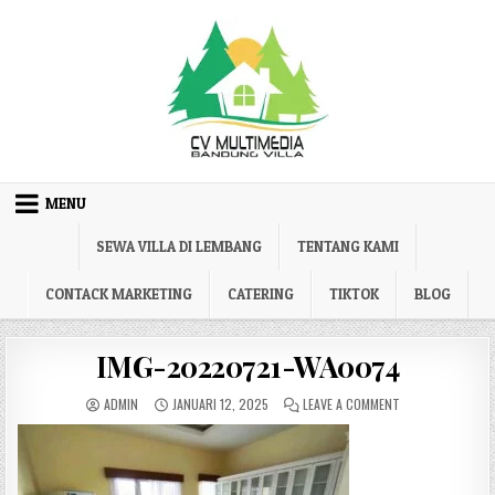
Skip to content
MENU
SEWA VILLA DI LEMBANG
TENTANG KAMI
CONTACK MARKETING
CATERING
TIKTOK
BLOG
IMG-20220721-WA0074
AUTHOR:
PUBLISHED DATE:
ON IMG-202207
ADMIN
JANUARI 12, 2025
LEAVE A COMMENT