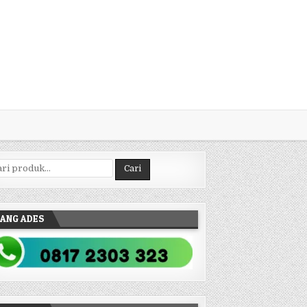
ncarian untuk:
Cari
ANG ADES