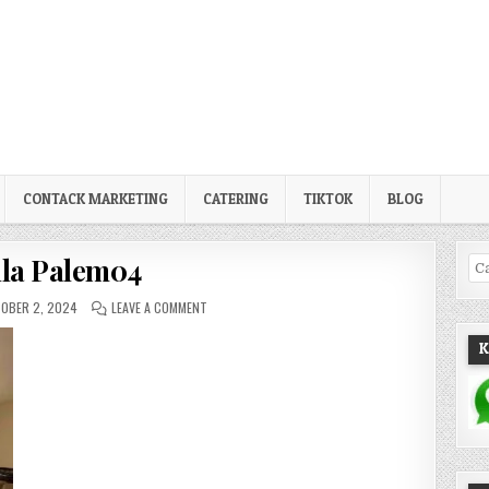
CONTACK MARKETING
CATERING
TIKTOK
BLOG
lla Palem04
Pe
LISHED DATE:
ON VILLA PALEM04
OBER 2, 2024
LEAVE A COMMENT
K