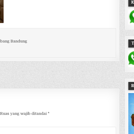
K
embang Bandung
R
Ruas yang wajib ditandai
*