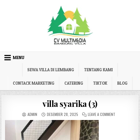
Skip to content
MENU
SEWA VILLA DI LEMBANG
TENTANG KAMI
CONTACK MARKETING
CATERING
TIKTOK
BLOG
villa syarika (3)
AUTHOR:
PUBLISHED DATE:
ON VILLA SYARIK
ADMIN
DESEMBER 28, 2025
LEAVE A COMMENT