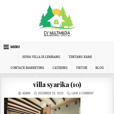
Skip to content
MENU
SEWA VILLA DI LEMBANG
TENTANG KAMI
CONTACK MARKETING
CATERING
TIKTOK
BLOG
villa syarika (10)
AUTHOR:
PUBLISHED DATE:
ON VILLA SYARIK
ADMIN
DESEMBER 28, 2025
LEAVE A COMMENT