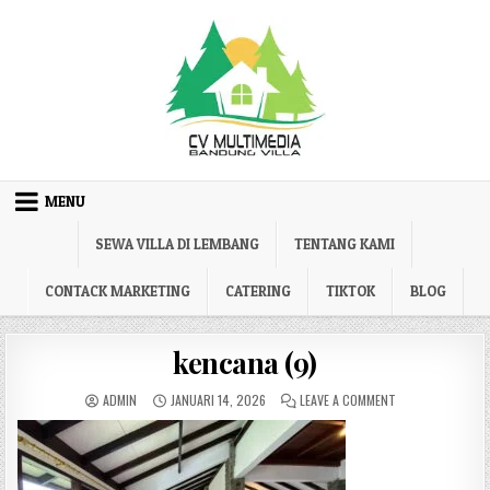
Skip to content
MENU
SEWA VILLA DI LEMBANG
TENTANG KAMI
CONTACK MARKETING
CATERING
TIKTOK
BLOG
kencana (9)
AUTHOR:
PUBLISHED DATE:
ON KENCANA (9)
ADMIN
JANUARI 14, 2026
LEAVE A COMMENT