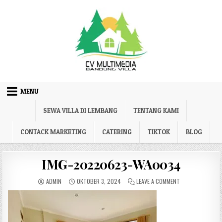
Skip to content
MENU
SEWA VILLA DI LEMBANG
TENTANG KAMI
CONTACK MARKETING
CATERING
TIKTOK
BLOG
IMG-20220623-WA0034
AUTHOR:
PUBLISHED DATE:
ON IMG-202206
ADMIN
OKTOBER 3, 2024
LEAVE A COMMENT