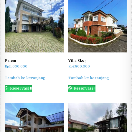
Palem
Villa Sks 3
Rp
11.000.000
Rp
7.800.000
Tambah ke keranjang
Tambah ke keranjang
Reservasi !!
Reservasi !!