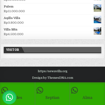
Palem
Rp
11.000.000
Aqilla Villa
Rp
3.800.000
Villa Mtn
Rp
4.500.000
VISITOR
https://sewavilla.org
Design by ThemesDNA.com
Ades
Septian
Alma