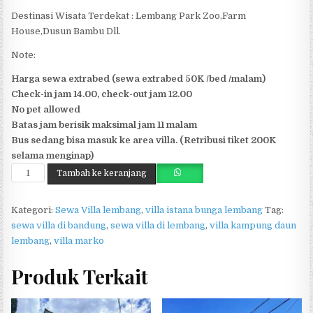
Destinasi Wisata Terdekat : Lembang Park Zoo,Farm
House,Dusun Bambu Dll.
Note:
Harga sewa extrabed (sewa extrabed 50K /bed /malam)
Check-in jam 14.00, check-out jam 12.00
No pet allowed
Batas jam berisik maksimal jam 11 malam
Bus sedang bisa masuk ke area villa. (Retribusi tiket 200K
selama menginap)
Kuantitas Villa Marco
Tambah ke keranjang
Kategori:
Sewa Villa lembang
,
villa istana bunga lembang
Tag:
sewa villa di bandung
,
sewa villa di lembang
,
villa kampung daun
lembang
,
villa marko
Produk Terkait