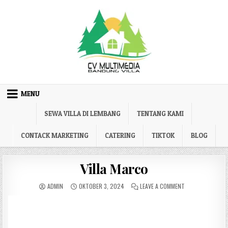
Skip to content
MENU
SEWA VILLA DI LEMBANG
TENTANG KAMI
CONTACK MARKETING
CATERING
TIKTOK
BLOG
Villa Marco
AUTHOR:
PUBLISHED DATE:
ON VILLA MARCO
ADMIN
OKTOBER 3, 2024
LEAVE A COMMENT