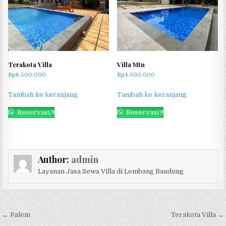
Terakota Villa
Villa Mtn
Rp
6.500.000
Rp
4.500.000
Tambah ke keranjang
Tambah ke keranjang
Reservasi !!
Reservasi !!
Author:
admin
Layanan Jasa Sewa Villa di Lembang Bandung
Navigasi pos
← Palem
Terakota Villa →