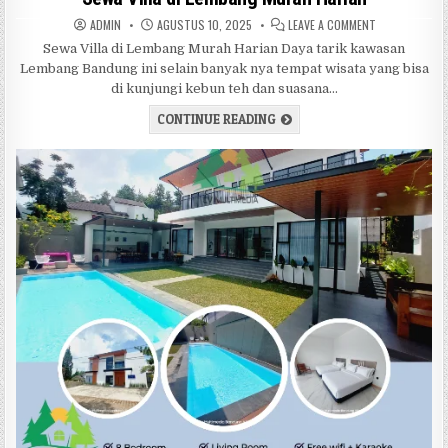
AUTHOR:
PUBLISHED DATE:
ON SEWA VILL
ADMIN
AGUSTUS 10, 2025
LEAVE A COMMENT
Sewa Villa di Lembang Murah Harian Daya tarik kawasan
Lembang Bandung ini selain banyak nya tempat wisata yang bisa
di kunjungi kebun teh dan suasana…
SEWA VILLA DI LEMBANG M
CONTINUE READING