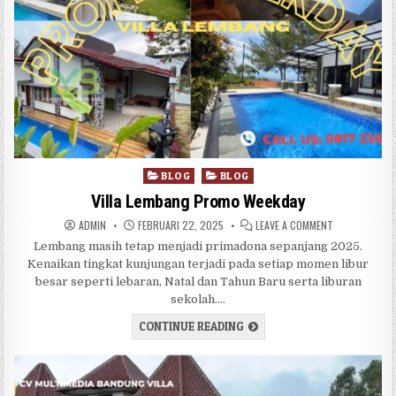
Posted in
BLOG
BLOG
Villa Lembang Promo Weekday
AUTHOR:
PUBLISHED DATE:
ON VILLA LEM
ADMIN
FEBRUARI 22, 2025
LEAVE A COMMENT
Lembang masih tetap menjadi primadona sepanjang 2025.
Kenaikan tingkat kunjungan terjadi pada setiap momen libur
besar seperti lebaran, Natal dan Tahun Baru serta liburan
sekolah….
VILLA LEMBANG PROMO WE
CONTINUE READING