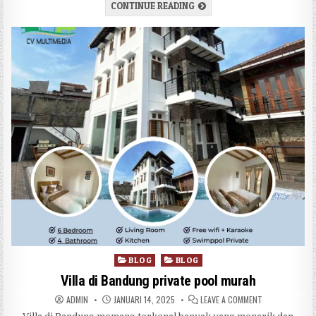
VILLA / RESORT UNTUK ROM
CONTINUE READING
Posted in
BLOG
BLOG
Villa di Bandung private pool murah
AUTHOR:
PUBLISHED DATE:
ON VILLA DI B
ADMIN
JANUARI 14, 2025
LEAVE A COMMENT