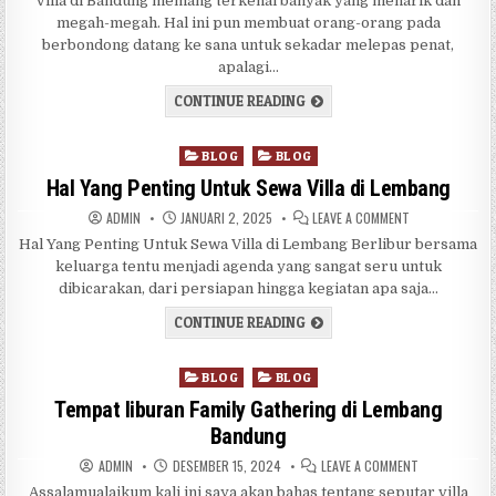
Villa di Bandung memang terkenal banyak yang menarik dan
megah-megah. Hal ini pun membuat orang-orang pada
berbondong datang ke sana untuk sekadar melepas penat,
apalagi…
VILLA DI BANDUNG PRIVATE
CONTINUE READING
Posted in
BLOG
BLOG
Hal Yang Penting Untuk Sewa Villa di Lembang
AUTHOR:
PUBLISHED DATE:
ON HAL YANG PE
ADMIN
JANUARI 2, 2025
LEAVE A COMMENT
Hal Yang Penting Untuk Sewa Villa di Lembang Berlibur bersama
keluarga tentu menjadi agenda yang sangat seru untuk
dibicarakan, dari persiapan hingga kegiatan apa saja…
HAL YANG PENTING UNTUK S
CONTINUE READING
Posted in
BLOG
BLOG
Tempat liburan Family Gathering di Lembang
Bandung
AUTHOR:
PUBLISHED DATE:
ON TEMPAT LI
ADMIN
DESEMBER 15, 2024
LEAVE A COMMENT
Assalamualaikum kali ini saya akan bahas tentang seputar villa