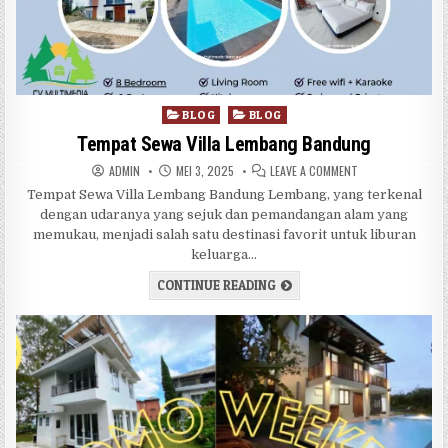
Posted in
BLOG
BLOG
Tempat Sewa Villa Lembang Bandung
AUTHOR:
PUBLISHED DATE:
ON TEMPAT SEWA 
ADMIN
MEI 3, 2025
LEAVE A COMMENT
Tempat Sewa Villa Lembang Bandung Lembang, yang terkenal
dengan udaranya yang sejuk dan pemandangan alam yang
memukau, menjadi salah satu destinasi favorit untuk liburan
keluarga…
TEMPAT SEWA VILLA LEMB
CONTINUE READING