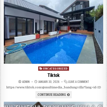
Posted in
UNCATEGORIZED
Tiktok
AUTHOR:
PUBLISHED DATE:
ON TIKTOK
ADMIN
JANUARI 30, 2026
LEAVE A COMMENT
https://www.tiktok.com/@multimedia_bandungvilla?lang=id-ID
TIKTOK
CONTINUE READING