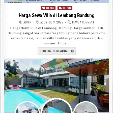
Posted in
BLOG
BLOG
Harga Sewa Villa di Lembang Bandung
AUTHOR:
PUBLISHED DATE:
ON HARGA SEWA
ADMIN
AGUSTUS 3, 2025
LEAVE A COMMENT
Harga Sewa Villa di Lembang Bandung Harga sewa villa di
Bandung sangat bervariasi tergantung pada beberapa faktor
seperti lokasi, ukuran villa, fasilitas yang ditawarkan, dan
musim. Untuk…
HARGA SEWA VILLA DI LEM
CONTINUE READING