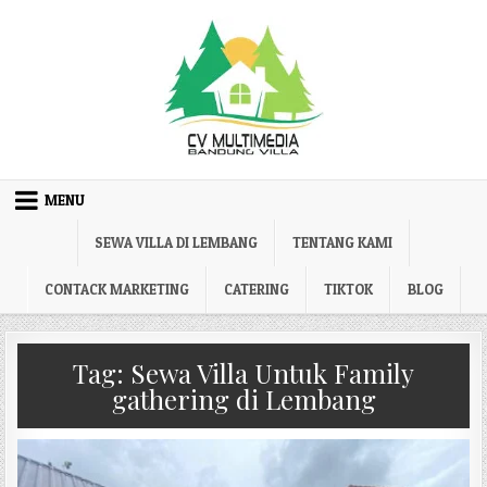
Skip to content
MENU
SEWA VILLA DI LEMBANG
TENTANG KAMI
CONTACK MARKETING
CATERING
TIKTOK
BLOG
Tag:
Sewa Villa Untuk Family
gathering di Lembang