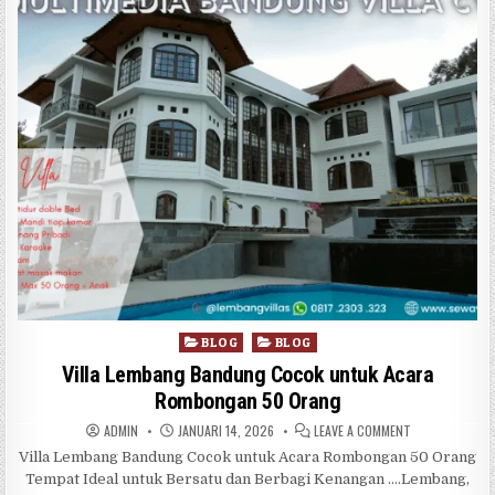
Posted in
BLOG
BLOG
Villa Lembang Bandung Cocok untuk Acara
Rombongan 50 Orang
AUTHOR:
PUBLISHED DATE:
ON VILLA LEM
ADMIN
JANUARI 14, 2026
LEAVE A COMMENT
Villa Lembang Bandung Cocok untuk Acara Rombongan 50 Orang
Tempat Ideal untuk Bersatu dan Berbagi Kenangan ….Lembang,