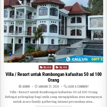
Posted in
BLOG
BLOG
Villa / Resort untuk Rombongan kafasitas 50 sd 100
Orang
AUTHOR:
PUBLISHED DATE:
ON VILLA / RE
ADMIN
JANUARI 21, 2025
LEAVE A COMMENT
Villa / Resort untuk Rombongan kafasitas 50 sd 100 Orang
Sebagai pelengkap bagi anda yang mengiginkan atau mempuyai
untuk acara family gathering intansi perusahan atau…