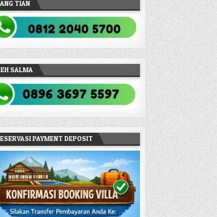
ANG TIAN
TEH SALMA
ESERVASI PAYMENT DEPOSIT