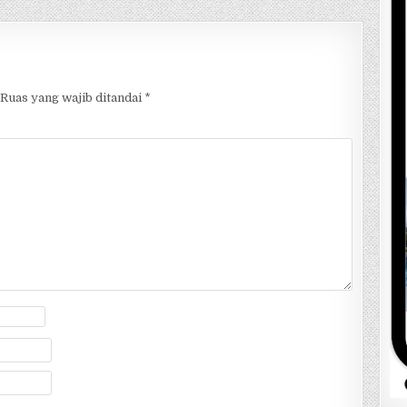
Ruas yang wajib ditandai
*