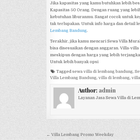
Jika kapasitas yang kamu butuhkan lebih be
Kapasitas 50 Orang. Dengan ruang yang lebih 
kebutuhan liburanmu. Sangat cocok untuk ke
tak terlupakan. Untuk info harga dan detail leb
Lembang Bandung
.
Terakhir, jika kamu mencari Sewa Villa Mur
bisa disesuaikan dengan anggaran. Villa-vill
meskipun dengan harga yang lebih terjangkau.
Untuk lebih banyak opsi
Tagged
sewa villa di lembang bandung
,
Se
Villa Lembang Bandung
,
villa di lembang
,
vil
Author:
admin
Layanan Jasa Sewa Villa di L
Navigasi pos
← Villa Lembang Promo Weekday