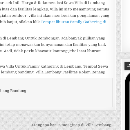
sar, cek Info Harga & Rekomendasi Sewa Villa di Lembang
luas dan fasilitas lengkap, villa ini siap menampung semua
giatan outdoor, villa ini akan memberikan pengalaman yang
ih lanjut, silakan klik
Tempat liburan Family Gathering di
ah di Lembang Untuk Rombongan, ada banyak pilihan yang
a ini tetap menawarkan kenyamanan dan fasilitas yang baik
 Jadi, tidak perlu khawatir kantong jebol saat liburan!
wa Villa Untuk Family gathering di Lembang
,
Tempat Sewa
la lembang bandung
,
Villa Lembang Fasilitas Kolam Renang
embang Bandung
Mengapa harus menginap di Villa Lembang →