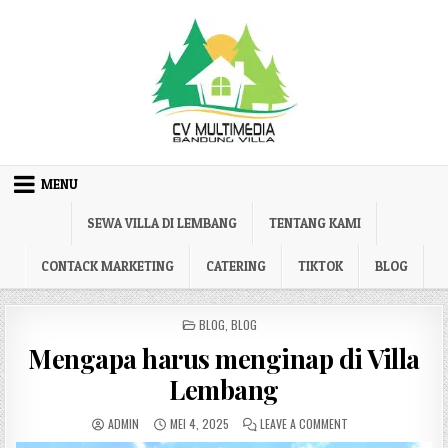
Skip to content
MENU
SEWA VILLA DI LEMBANG
TENTANG KAMI
CONTACK MARKETING
CATERING
TIKTOK
BLOG
POSTED IN
BLOG
,
BLOG
Mengapa harus menginap di Villa
Lembang
AUTHOR:
PUBLISHED DATE:
ON MENGAPA HARUS 
ADMIN
MEI 4, 2025
LEAVE A COMMENT