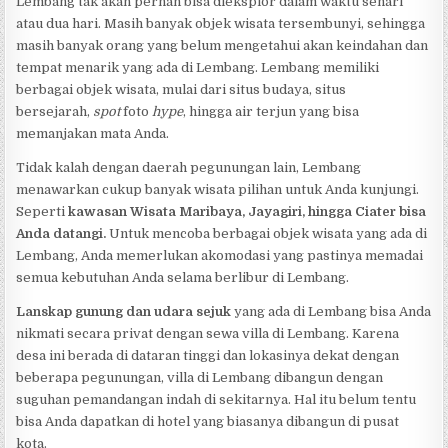
Lembang tak akan pernah bisa dieksplor dalam waktu sehari
atau dua hari. Masih banyak objek wisata tersembunyi, sehingga
masih banyak orang yang belum mengetahui akan keindahan dan
tempat menarik yang ada di Lembang. Lembang memiliki
berbagai objek wisata, mulai dari situs budaya, situs
bersejarah,
spot
foto
hype
, hingga air terjun yang bisa
memanjakan mata Anda.
Tidak kalah dengan daerah pegunungan lain, Lembang
menawarkan cukup banyak wisata pilihan untuk Anda kunjungi.
Seperti
kawasan Wisata Maribaya, Jayagiri, hingga Ciater bisa
Anda datangi.
Untuk mencoba berbagai objek wisata yang ada di
Lembang, Anda memerlukan akomodasi yang pastinya memadai
semua kebutuhan Anda selama berlibur di Lembang.
Lanskap gunung dan udara sejuk
yang ada di Lembang bisa Anda
nikmati secara privat dengan sewa villa di Lembang. Karena
desa ini berada di dataran tinggi dan lokasinya dekat dengan
beberapa pegunungan, villa di Lembang dibangun dengan
suguhan pemandangan indah di sekitarnya. Hal itu belum tentu
bisa Anda dapatkan di hotel yang biasanya dibangun di pusat
kota.