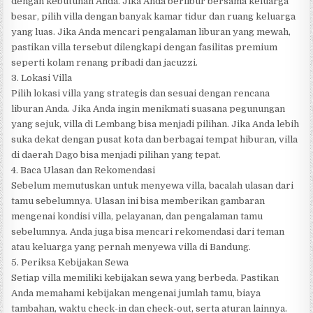
dengan kebutuhan Anda. Jika Anda berlibur bersama keluarga
besar, pilih villa dengan banyak kamar tidur dan ruang keluarga
yang luas. Jika Anda mencari pengalaman liburan yang mewah,
pastikan villa tersebut dilengkapi dengan fasilitas premium
seperti kolam renang pribadi dan jacuzzi.
3. Lokasi Villa
Pilih lokasi villa yang strategis dan sesuai dengan rencana
liburan Anda. Jika Anda ingin menikmati suasana pegunungan
yang sejuk, villa di Lembang bisa menjadi pilihan. Jika Anda lebih
suka dekat dengan pusat kota dan berbagai tempat hiburan, villa
di daerah Dago bisa menjadi pilihan yang tepat.
4. Baca Ulasan dan Rekomendasi
Sebelum memutuskan untuk menyewa villa, bacalah ulasan dari
tamu sebelumnya. Ulasan ini bisa memberikan gambaran
mengenai kondisi villa, pelayanan, dan pengalaman tamu
sebelumnya. Anda juga bisa mencari rekomendasi dari teman
atau keluarga yang pernah menyewa villa di Bandung.
5. Periksa Kebijakan Sewa
Setiap villa memiliki kebijakan sewa yang berbeda. Pastikan
Anda memahami kebijakan mengenai jumlah tamu, biaya
tambahan, waktu check-in dan check-out, serta aturan lainnya.