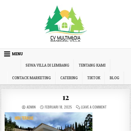
Skip to content
MENU
SEWA VILLA DI LEMBANG
TENTANG KAMI
CONTACK MARKETING
CATERING
TIKTOK
BLOG
12
AUTHOR:
PUBLISHED DATE:
ON 12
ADMIN
FEBRUARI 18, 2025
LEAVE A COMMENT