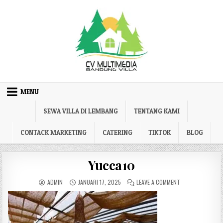
Skip to content
MENU
SEWA VILLA DI LEMBANG
TENTANG KAMI
CONTACK MARKETING
CATERING
TIKTOK
BLOG
Yucca10
AUTHOR:
PUBLISHED DATE:
ON YUCCA10
ADMIN
JANUARI 17, 2025
LEAVE A COMMENT