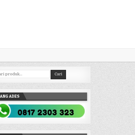
ncarian untuk:
Cari
ANG ADES