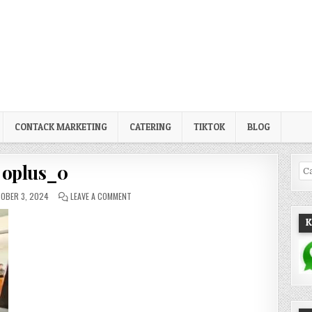
CONTACK MARKETING
CATERING
TIKTOK
BLOG
oplus_0
Pe
LISHED DATE:
ON OPLUS_0
OBER 3, 2024
LEAVE A COMMENT
K