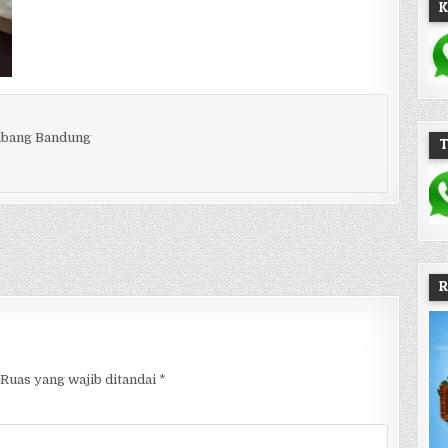
K
embang Bandung
R
Ruas yang wajib ditandai
*